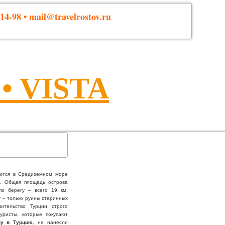
14-98 • mail@travelrostov.ru
 VISTA
дится в Средиземном море
ш. Общая площадь острова
по берегу – всего 19 км.
т – только руины старинных
вительство Турции строго
уристы, которые покупают
ну в Турцию
, не нанесли