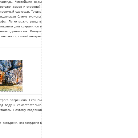
лантиды. Чистейшие воды
остатки домов и строений.
етронутый саркофаг. Трудно
 подплывая ближе туристы,
офаг. Легко можно увидеть
дняшнего дня сохранился в
овеяно древностью. Каждое
дставляет огромный интерес
строго запрещено. Если бы
од воду и самостоятельно
сталось. Поэтому подобная
экскурсии, как экскурсия в