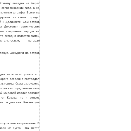
Поэтому высадка на берег
в сопровождении гида, а на
 крупные штрафы. Всего на
крупных античных города:
й и Долихисте. Сам остров
ы. Движения тектонических
 что старинные города на
Это сегодня является самой
ательностью, которая
тобус. Экскурсии на остров
удет интересно узнать его
торого особенно пострадал
сть города была разрушена
и на него предъявлял свои
вой Мировой Италия заявила
 от Кекова, то и вопрос
ла подписана Конвенция,
 популярное направление. В
 Жак Ив Кусто. Это места