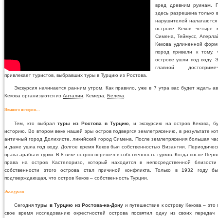
вред древним руинам. 
здесь разрешена только 
нарушителей налагаются
острове Кеков четыре 
Симена, Теймусс, Аперла
Кекова удлиненной форм
пород привели к тому,
острове ушли под воду. 
главной достопримеч
привлекает туристов, выбравших туры в Турцию из Ростова.
Экскурсия начинается ранним утром. Как правило, уже в 7 утра вас будет ждать ав
Кекова организуются из
Анталии
, Кемера,
Белека
.
Немного истории…
Тем, кто выбрал
туры из Ростова в Турцию
, и экскурсию на остров Кекова, б
историю. Во втором веке нашей эры остров подвергся землетрясению, в результате ко
античный город Долихисте, ликийский город Симена. После землетрясения большая ча
и даже ушла под воду. Долгое время Кеков был собственностью Византии. Периодическ
права арабы и турки. В 8 веке остров перешел в собственность турков. Когда после Пер
права на остров Кастелоризо, который находится в непосредственной близости
собственности этого острова стал причиной конфликта. Только в 1932 году бы
подтверждающая, что остров Кеков – собственность Турции.
Экскурсия
Сегодня
туры в Турцию из Ростова-на-Дону
и путешествие к острову Кекова – это
свое время исследованию окрестностей острова посвятил одну из своих передач