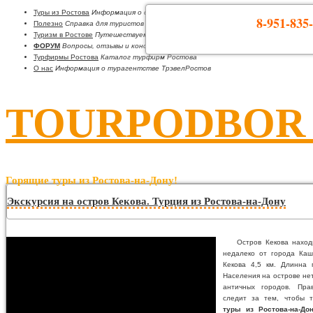
Туры из Ростова
Информация о странах
8-951-835-
Полезно
Справка для туристов
Туризм в Ростове
Путешествуем по Ростовской области
ФОРУМ
Вопросы, отзывы и консультации
Турфирмы Ростова
Каталог турфирм Ростова
О нас
Информация о турагентстве ТрэвелРостов
TOURPODBOR •
Горящие туры из Ростова-на-Дону!
Экскурсия на остров Кекова. Турция из Ростова-на-Дону
Остров Кекова нахо
недалеко от города Ка
Кекова 4,5 км. Длинна 
Населения на острове не
античных городов. Пра
следит за тем, чтобы т
туры из Ростова-на-До