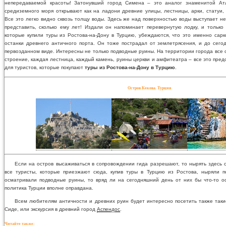
непередаваемой красоты! Затонувший город Симена – это аналог знаменитой Ат
средиземного моря открывают как на ладони древние улицы, лестницы, арки, статуи, 
Все это легко видно сквозь толщу воды. Здесь же над поверхностью воды выступает н
представить, сколько ему лет! Издали он напоминает перевернутую лодку, и только
которые купили туры из Ростова-на-Дону в Турцию, убеждаются, что это именно сарк
останки древнего античного порта. Он тоже пострадал от землетрясения, и до сего
первозданном виде. Интересны не только подводные руины. На территории города все 
строение, каждая лестница, каждый камень, руины церкви и амфитеатра – все это пре
для туристов, которые покупают
туры из Ростова-на-Дону в Турцию
.
Остров Кекова. Турция
Если на остров высаживаться в сопровождении гида разрешают, то нырять здесь 
все туристы, которые приезжают сюда, купив туры в Турцию из Ростова, ныряли п
осматривали подводные руины, то вряд ли на сегодняшний день от них бы что-то о
политика Турции вполне оправдана.
Всем любителям античности и древних руин будет интересно посетить также такие 
Сиде, или экскурсия в древний город
Аспендос
.
Читайте также: