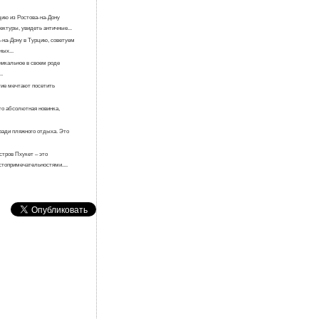
цию из Ростова-на-Дону
ектуры, увидеть античные...
-на-Дону в Турцию, советуем
ых...
никальное в своем роде
..
гие мечтают посетить
то абсолютная новинка,
ради пляжного отдыха. Это
стров Пхукет – это
топримечательностями....