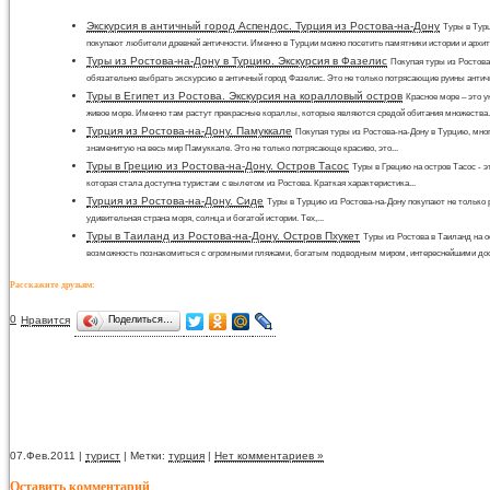
Экскурсия в античный город Аспендос. Турция из Ростова-на-Дону
Туры в Тур
покупают любители древней античности. Именно в Турции можно посетить памятники истории и архит
Туры из Ростова-на-Дону в Турцию. Экскурсия в Фазелис
Покупая туры из Ростова
обязательно выбрать экскурсию в античный город Фазелис. Это не только потрясающие руины античн
Туры в Египет из Ростова. Экскурсия на коралловый остров
Красное море – это у
живое море. Именно там растут прекрасные кораллы, которые являются средой обитания множества.
Турция из Ростова-на-Дону. Памуккале
Покупая туры из Ростова-на-Дону в Турцию, мно
знаменитую на весь мир Памуккале. Это не только потрясающе красиво, это...
Туры в Грецию из Ростова-на-Дону. Остров Тасос
Туры в Грецию на остров Тасос - э
которая стала доступна туристам с вылетом из Ростова. Краткая характеристика...
Турция из Ростова-на-Дону. Сиде
Туры в Турцию из Ростова-на-Дону покупают не только 
удивительная страна моря, солнца и богатой истории. Тех,...
Туры в Таиланд из Ростова-на-Дону. Остров Пхукет
Туры из Ростова в Таиланд на о
возможность познакомиться с огромными пляжами, богатым подводным миром, интереснейшими дос
Расскажите друзьям:
0
Нравится
Поделиться…
07.Фев.2011 |
турист
| Метки:
турция
|
Нет комментариев »
Оставить комментарий