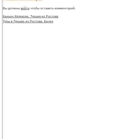
Вы должны
войти
чтобы оставить комментарий.
Каньон Кёпрюлю. Турция из Ростова
Туры в Турцию из Ростова. Белек