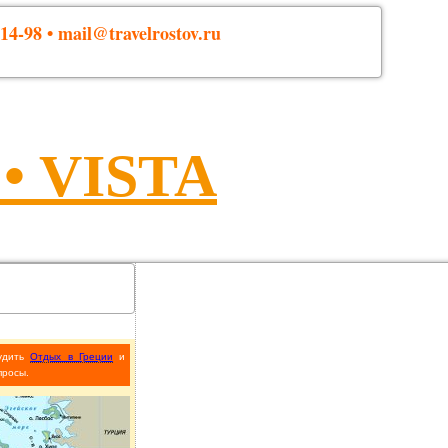
14-98 • mail@travelrostov.ru
 VISTA
удить
Отдых в Греции
и
просы.