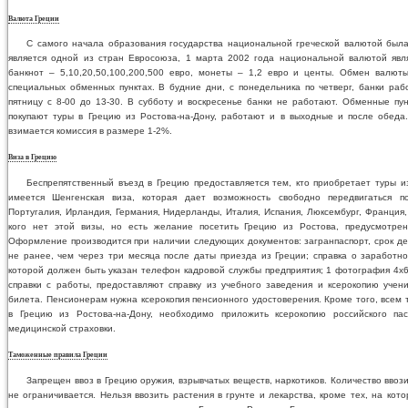
Валюта Греции
С самого начала образования государства национальной греческой валютой была
является одной из стран Евросоюза, 1 марта 2002 года национальной валютой явля
банкнот – 5,10,20,50,100,200,500 евро, монеты – 1,2 евро и центы. Обмен валюты
специальных обменных пунктах. В будние дни, с понедельника по четверг, банки рабо
пятницу с 8-00 до 13-30. В субботу и воскресенье банки не работают. Обменные пун
покупают туры в Грецию из Ростова-на-Дону, работают и в выходные и после обеда
взимается комиссия в размере 1-2%.
Виза в Грецию
Беспрепятственный въезд в Грецию предоставляется тем, кто приобретает туры из
имеется Шенгенская виза, которая дает возможность свободно передвигаться п
Португалия, Ирландия, Германия, Нидерланды, Италия, Испания, Люксембург, Франция, 
кого нет этой визы, но есть желание посетить Грецию из Ростова, предусмотрен
Оформление производится при наличии следующих документов: загранпаспорт, срок дей
не ранее, чем через три месяца после даты приезда из Греции; справка о заработно
которой должен быть указан телефон кадровой службы предприятия; 1 фотография 4х6
справки с работы, предоставляют справку из учебного заведения и ксерокопию учени
билета. Пенсионерам нужна ксерокопия пенсионного удостоверения. Кроме того, всем 
в Грецию из Ростова-на-Дону, необходимо приложить ксерокопию российского па
медицинской страховки.
Таможенные правила Греции
Запрещен ввоз в Грецию оружия, взрывчатых веществ, наркотиков. Количество вво
не ограничивается. Нельзя ввозить растения в грунте и лекарства, кроме тех, на кот