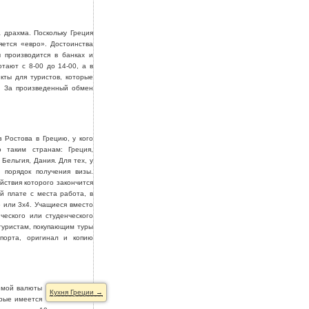
 драхма. Поскольку Греция
ется «евро». Достоинства
 производится в банках и
тают с 8-00 до 14-00, а в
кты для туристов, которые
. За произведенный обмен
 Ростова в Грецию, у кого
о таким странам: Греция,
Бельгия, Дания. Для тех, у
 порядок получения визы.
ствия которого закончится
й плате с места работа, в
 или 3х4. Учащиеся вместо
ческого или студенческого
туристам, покупающим туры
спорта, оригинал и копию
зимой валюты
Кухня Греции →
орые имеется