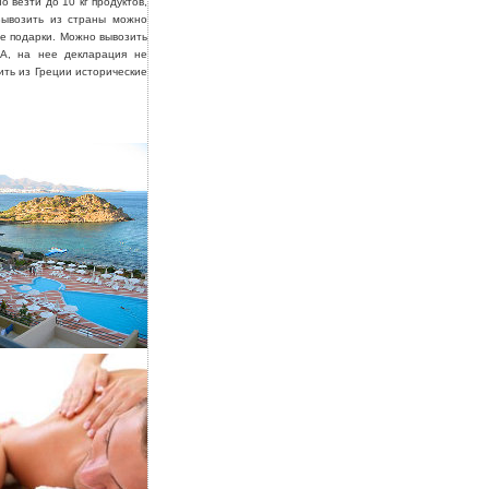
 везти до 10 кг продуктов,
 Вывозить из страны можно
ие подарки. Можно вывозить
А, на нее декларация не
ть из Греции исторические