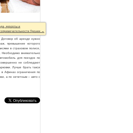
ода, курорты и
топримечательности Греции →
. Договор об аренде нужно
раж, превышение которого
писями в страховом полисе,
ы. Необходимо внимательно
втомобиль для поездок по
 совершенно не соблюдают
рковки. Лучше брать такси
т в Афинах ограничения по
и, а по нечетным – авто с