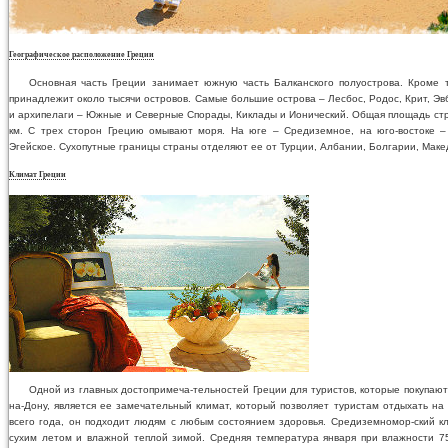
Географическое расположение Греции
Основная часть Греции занимает южную часть Балканского полуострова. Кроме т
принадлежит около тысячи островов. Самые большие острова – Лесбос, Родос, Крит, Эвб
и архипелаги – Южные и Северные Спорады, Киклады и Ионический. Общая площадь стра
км. С трех сторон Грецию омывают моря. На юге – Средиземное, на юго-востоке – 
Эгейское. Сухопутные границы страны отделяют ее от Турции, Албании, Болгарии, Маке
Климат Греции
Одной из главных достопримеча-тельностей Греции для туристов, которые покупают
на-Дону, является ее замечательный климат, который позволяет туристам отдыхать на
всего года, он подходит людям с любым состоянием здоровья. Средиземномор-ский к
сухим летом и влажной теплой зимой. Средняя температура января при влажности 7