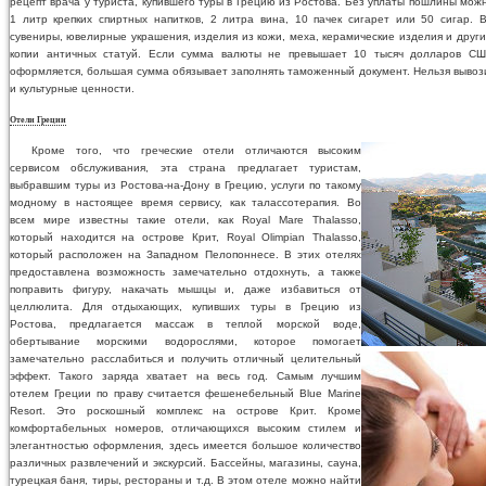
рецепт врача у туриста, купившего туры в Грецию из Ростова. Без уплаты пошлины можно
1 литр крепких спиртных напитков, 2 литра вина, 10 пачек сигарет или 50 сигар.
сувениры, ювелирные украшения, изделия из кожи, меха, керамические изделия и друг
копии античных статуй. Если сумма валюты не превышает 10 тысяч долларов СШ
оформляется, большая сумма обязывает заполнять таможенный документ. Нельзя вывози
и культурные ценности.
Отели Греции
Кроме того, что греческие отели отличаются высоким
сервисом обслуживания, эта страна предлагает туристам,
выбравшим туры из Ростова-на-Дону в Грецию, услуги по такому
модному в настоящее время сервису, как талассотерапия. Во
всем мире известны такие отели, как Royal Mare Thalasso,
который находится на острове Крит, Royal Olimpian Thalasso,
который расположен на Западном Пелопоннесе. В этих отелях
предоставлена возможность замечательно отдохнуть, а также
поправить фигуру, накачать мышцы и, даже избавиться от
целлюлита. Для отдыхающих, купивших туры в Грецию из
Ростова, предлагается массаж в теплой морской воде,
обертывание морскими водорослями, которое помогает
замечательно расслабиться и получить отличный целительный
эффект. Такого заряда хватает на весь год. Самым лучшим
отелем Греции по праву считается фешенебельный Blue Marine
Resort. Это роскошный комплекс на острове Крит. Кроме
комфортабельных номеров, отличающихся высоким стилем и
элегантностью оформления, здесь имеется большое количество
различных развлечений и экскурсий. Бассейны, магазины, сауна,
турецкая баня, тиры, рестораны и т.д. В этом отеле можно найти