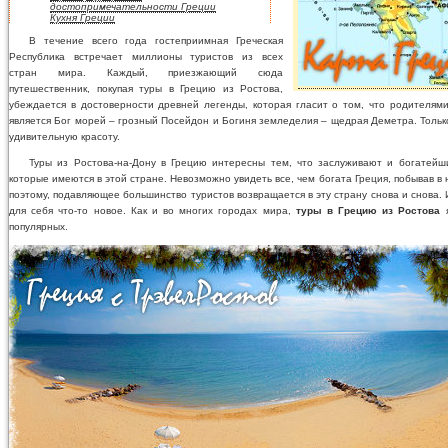
достопримечательности Греции
Кухня Греции
В течение всего года гостеприимная Греческая
Республика встречает миллионы туристов из всех
стран мира. Каждый, приезжающий сюда
путешественник, покупая туры в Грецию из Ростова,
убеждается в достоверности древней легенды, которая гласит о том, что родителям
является Бог морей – грозный Посейдон и Богиня земледелия – щедрая Деметра. Тольк
удивительную красоту.
Туры из Ростова-на-Дону в Грецию интересны тем, что заслуживают и богатейш
которые имеются в этой стране. Невозможно увидеть все, чем богата Греция, побывав в 
поэтому, подавляющее большинство туристов возвращается в эту страну снова и снова. 
для себя что-то новое. Как и во многих городах мира,
туры в Грецию из Ростова
я
популярных.