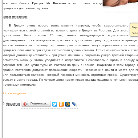
все, чем богата
Греция. Из Ростова
в этот отель всегда
продается достаточно путевок.
Прокат авто в Греции
В Греции очень просто взять машину напрокат, чтобы самостоятельно
Гор
познакомиться с этой страной во время отдыха в Греции из Ростова. Для этого
дос
достаточно быть старше 25 лет, иметь международное водительское
удостоверение, стаж вождения от трех лет и достаточно средств для оплаты аренды
читать внимательно, потому, что некоторые компании могут ограничивать километ
придется оплачивать при сдаче автомобиля дополнительно. Стоит ознакомиться и с за
который должен действовать и при угоне машины и покрывать ущерб третьей сторон
осмотреть машину, чтобы убедиться в исправности. Нежелательно брать в аренду а
Афинам тем, кто купил туры из Ростова-на-Дону в Грецию. Водители в этом городе
правил, постоянно допускают превышение скорости. Невозможно найти и место для па
или пользоваться скутером, который позволит миновать огромные пробки. Существую
въезду в центр города. По четным дням имеют право въезда машины с четными номерам
нечетными номерами.
Расскажите друзьям:
0
Нравится
Поделиться…