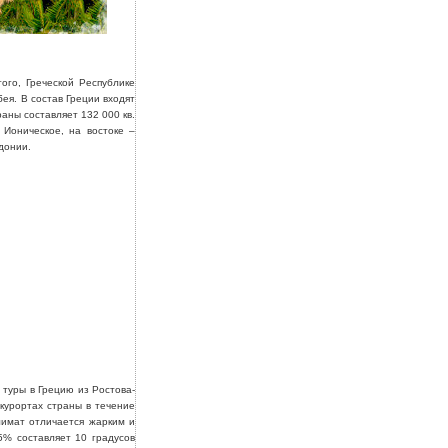
ого, Греческой Республике
ея. В состав Греции входят
ны составляет 132 000 кв.
Ионическое, на востоке –
донии.
 туры в Грецию из Ростова-
 курортах страны в течение
лимат отличается жарким и
5% составляет 10 градусов