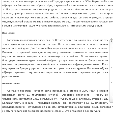
тепла, а средняя температура июля – +32 градуса при влажности 55%. Бархатный сезон 
в Грецию из Ростова – сентябрь-октябрь, а купальный сезон начинается в апреле и зака
этой стране – явление достаточно редкое, а совсем не бывает их в июле и в авгус
туристы, приобретающие туры из Ростова в Грецию, предпочитают отдыхать на острова
свежесть и прохладу. Неповторимое буйство зелени и цветов можно увидеть в Грец
отдохнуть в этой стране можно и в прохладные месяцы, посвятив свое время посещению
Грецию из Ростова-на-Дону
в такое время насыщены интересными экскурсиями.
Язык Греции
Греческий язык появился здесь еще во II тысячелетии до нашей эры, когда на эту
землю пришли греческие племена с севера. На этом языке жители эгейского ареала
говорят и по сей день. Для Греции и Кипра греческий язык является государственным.
Именно этот древний язык дал всему миру название практически всех известных
наук и терминов, которые в них используются и сейчас. В настоящее время,
благодаря развитию туристической инфраструктуры, многие жители Греции неплохо
понимают и разговаривают на английском, итальянском и французском языках. Рост
популярности Греции у русских туристов, которые покупают туры из Ростова-на-Дону
в Грецию, привел к тому, что в некоторых отелях и магазинах персонал говорит и на
русском языке.
Население Греции
Согласно переписи, которая была проведена в стране в 2000 году, в Греции
проживает около 11 миллионов жителей. Основное население – греки, их
численность составляет 93%, остальные 7% – турки, армяне, албанцы, русские и др.
Большая часть в Греции – городские жители, они составляют 64,7 %. Плотность
народонаселения – 79 человек на 1 кв. км. Государственной религией Греции является 
к нему принадлежит почти все население страны. Это отражено в Конституции.