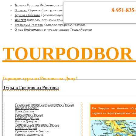
Туры из Ростова
Информация о странах
8-951-835-
Полезно
Справка для туристов
Туризм в Ростове
Путешествуем по Ростовской области
ФОРУМ
Вопросы, отзывы и консультации
Турфирмы Ростова
Каталог турфирм Ростова
О нас
Информация о турагентстве ТрэвелРостов
TOURPODBOR •
Горящие туры из Ростова-на-Дону!
Туры в Грецию из Ростова
Географическое расположение Греции
Климат Греции
На Форуме вы можете обс
Язык Греции
задать интересующие вас во
Население Греции
Валюта Греции
Виза в Грецию
Таможенные правила Греции
Отели Греции
Прокат авто в Греции
Города, курорты и