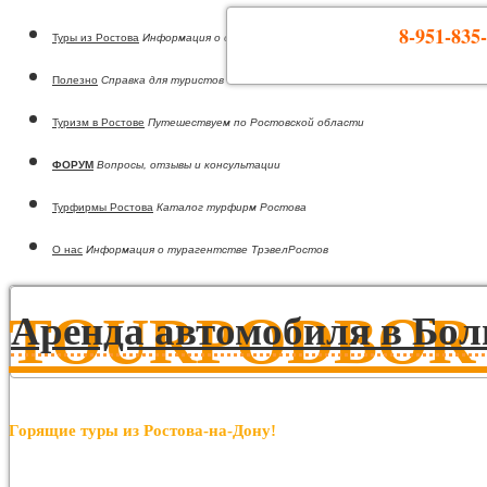
8-951-835-
Туры из Ростова
Информация о странах
Полезно
Справка для туристов
Туризм в Ростове
Путешествуем по Ростовской области
ФОРУМ
Вопросы, отзывы и консультации
Турфирмы Ростова
Каталог турфирм Ростова
О нас
Информация о турагентстве ТрэвелРостов
TOURPODBOR •
Аренда автомобиля в Бол
Горящие туры из Ростова-на-Дону!