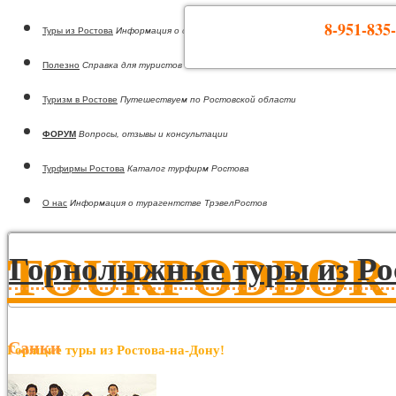
8-951-835-
Туры из Ростова
Информация о странах
Полезно
Справка для туристов
Туризм в Ростове
Путешествуем по Ростовской области
ФОРУМ
Вопросы, отзывы и консультации
Турфирмы Ростова
Каталог турфирм Ростова
О нас
Информация о турагентстве ТрэвелРостов
TOURPODBOR •
Горнолыжные туры из Ро
Санки
Горящие туры из Ростова-на-Дону!