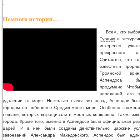
Немного истории…
Всем, кто выбр
Турцию
и экскурси
интересно узна
прекрасного ан
Считается, что г
известный прориц
Троянской войн
Аспендоса б
продумано. Чтобы
нападений, его 
удалении от моря. Несколько тысяч лет назад Аспендос бы
городом на побережье Средиземного моря. Особенно знамен
лошади, которых выращивали в местных конюшнях. Также изве
города. Кроме того, именно в Аспендосе была официальная ре
царей. И в ней были созданы действительно царские ус
завоеваний Александра Македонского, Аспендос был един