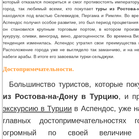
который отказался покориться и смог противостоять императору
город, так любимый всеми, кто покупает
туры из Ростова-
находился под властью Селевкидов, Пергама и Римлян. Во вр
Аспендос получил особое развитие, это был период процветания
он становился крупным торговым портом, в котором произв
кукурузу, оливки, виноград, вино, драгоценности. Во времена В
тенденция изменилась. Аспендос утратил свои преимущества 
Расположение города уже не выглядело так заманчиво, и на н
набеги арабы. В итоге его завоевали турки-сельджуки.
Достопримечательности.
Большинство туристов, которые по
из Ростова-на-Дону в Турцию
, и п
экскурсию в Турции
в Аспендос, уже 
главных достопримечательностях г
огромный по своей величине 