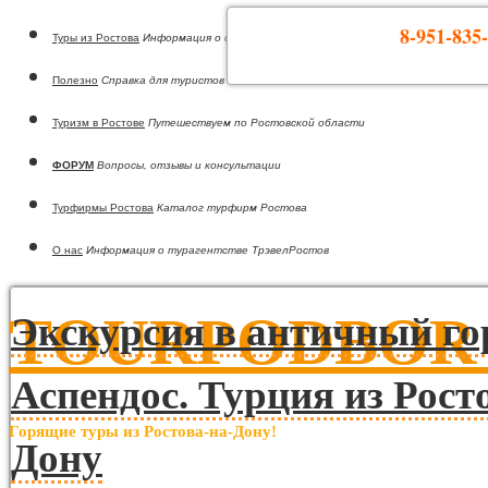
8-951-835-
Туры из Ростова
Информация о странах
Полезно
Справка для туристов
Туризм в Ростове
Путешествуем по Ростовской области
ФОРУМ
Вопросы, отзывы и консультации
Турфирмы Ростова
Каталог турфирм Ростова
О нас
Информация о турагентстве ТрэвелРостов
TOURPODBOR •
Экскурсия в античный го
Аспендос. Турция из Рост
Горящие туры из Ростова-на-Дону!
Дону