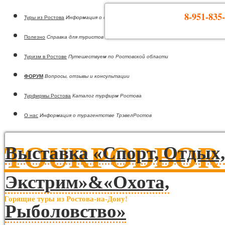
8-951-835-
Туры из Ростова
Информация о странах
Полезно
Справка для туристов
Туризм в Ростове
Путешествуем по Ростовской области
ФОРУМ
Вопросы, отзывы и консультации
Турфирмы Ростова
Каталог турфирм Ростова
О нас
Информация о турагентстве ТрэвелРостов
TOURPODBOR •
Выставка «Спорт, Отдых,
Экстрим»&«Охота,
Горящие туры из Ростова-на-Дону!
Рыболовство»