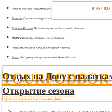
8-951-835-
Туры из Ростова
Информация о странах
Полезно
Справка для туристов
Туризм в Ростове
Путешествуем по Ростовской области
ФОРУМ
Вопросы, отзывы и консультации
Турфирмы Ростова
Каталог турфирм Ростова
О нас
Информация о турагентстве ТрэвелРостов
TOURPODBOR •
Отдых на Дону с палатка
Открытие сезона
Горящие туры из Ростова-на-Дону!