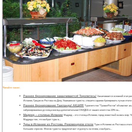
Читайте также:
Раннее бронирование заканчивается! Торопитесь!
Заканчивается основной этап ра
Испании, Греции из Ростова-на-Дону. Уважаемые туристы, спешите заранее бронировать лучше отели с
Раннее бронирование Таиланда! АКЦИЯ!
Турагентство "ТрэвелРостов" объявляет акц
забронированные до конца месяца дополнительная СКИДКА от нашего агентства 10% на...
Мадрид – столица Испании
Мадрид – это столица Испании, город известный на весь мир. Ч
Мадриде тем, что выбрал туры в...
Туры в Испанию из Ростова. Рекомендуем отели
Туры в Испанию из Ростова в отел
большим спросом. Многие туристы предпочитают отдохнуть на пляже, и выбрать...