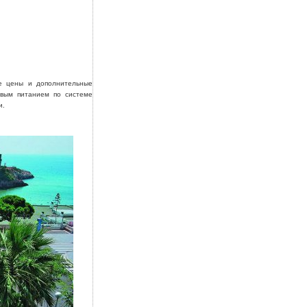
е цены и дополнительные
овым питанием по системе
и.