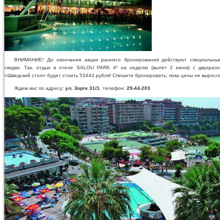
ВНИМАНИЕ! До окончания акции раннего бронирования действуют специальны
скидки. Так, отдых в отеле SALOU PARK 4* на неделю (вылет 2 июня) с двухраз
«Шведский стол» будет стоить 53443 рубля! Спешите бронировать, пока цены не выросл
Ждем вас по адресу:
ул. Зорге 31/1
. телефон:
29-44-203