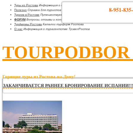
Туры из Ростова
Информация о странах
8-951-835-
Полезно
Справка для туристов
Туризм в Ростове
Путешествуем по Ростовской области
ФОРУМ
Вопросы, отзывы и консультации
Турфирмы Ростова
Каталог турфирм Ростова
О нас
Информация о турагентстве ТрэвелРостов
TOURPODBOR •
Горящие туры из Ростова-на-Дону!
ЗАКАНЧИВАЕТСЯ РАННЕЕ БРОНИРОВАНИЕ ИСПАНИИ!!