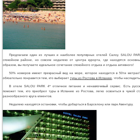
Предлагаем один из лучших и наиболее популярных отелей Салоу. SALOU PAR
спокойном районе, но совсем недалеко от центра курорта, где находятся основны
образом, вы получаете идеальное сочетание спокойного отдыха и отдыха активного!
50% номеров имеют прекрасный вид на море, которое находится в 50ти метрах!
обязательно понравится тем, кто выбирает
туры из Ростова в Испанию
, чтобы насладить
В отеле SALOU PARK 4* отличное питание и ненавязчивый сервис. Есть русск
поможет тем, кто приобрел туры в Испанию из Ростова, легко освоиться в чужой с
разнообразного круга клиентов.
Недалеко находятся остановки, чтобы добарться в Барселону или парк Авентуру.