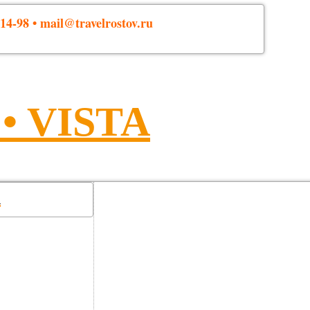
14-98 • mail@travelrostov.ru
 VISTA
!