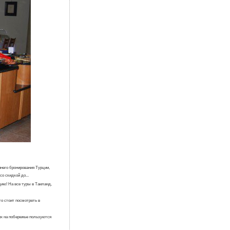
ннего бронирования Турции,
о скидкой до...
ию! На все туры в Таиланд,
то стоит посмотреть в
ях на побережье пользуются