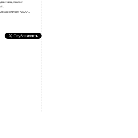
«Давс» представляет
l...
лена агентством «ДАВС»...