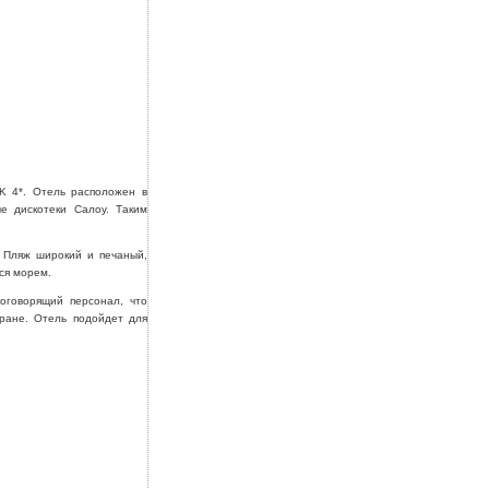
K 4*. Отель расположен в
е дискотеки Салоу. Таким
 Пляж широкий и печаный,
ся морем.
оговорящий персонал, что
тране. Отель подойдет для