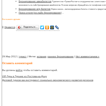
Бронирование авиабилетов
Турагентство «ТрэвелРостов» в сотрудничестве с агентством 
возможность он-лайн бронирования авиабилетов. По всем вопросам обращайтесь по телефонам и emai
Бронирование ж/д билетов
Форма заказа – железнодорожные билеты стоимость предостав
Поиск отеля (он-лайн бронирование)
...
Расскажите друзьям:
0
Нравится
Поделиться…
29.Мар.2012 |
турист
| Метки:
испания
,
раннее бронирование
|
Нет комментариев »
Оставить комментарий
Вы должны
войти
чтобы оставить комментарий.
VIP-Туры в Турцию из Ростова-на-Дону
Деловой туризм как инструмент социально-экономического развития регионов