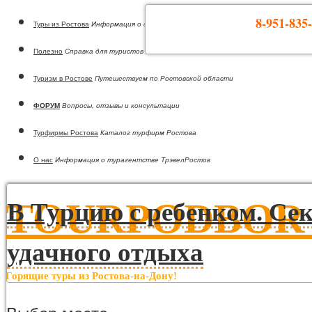
8-951-835-
Туры из Ростова
Информация о странах
Полезно
Справка для туристов
Туризм в Ростове
Путешествуем по Ростовской области
ФОРУМ
Вопросы, отзывы и консультации
Турфирмы Ростова
Каталог турфирм Ростова
О нас
Информация о турагентстве ТрэвелРостов
TOURPODBOR •
В Турцию с ребенком. Се
удачного отдыха
Горящие туры из Ростова-на-Дону!