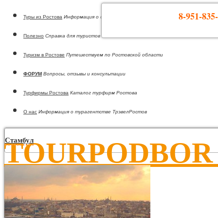
8-951-835-
Туры из Ростова
Информация о странах
Полезно
Справка для туристов
Туризм в Ростове
Путешествуем по Ростовской области
ФОРУМ
Вопросы, отзывы и консультации
Турфирмы Ростова
Каталог турфирм Ростова
О нас
Информация о турагентстве ТрэвелРостов
Стамбул
TOURPODBOR •
Горящие туры из Ростова-на-Дону!