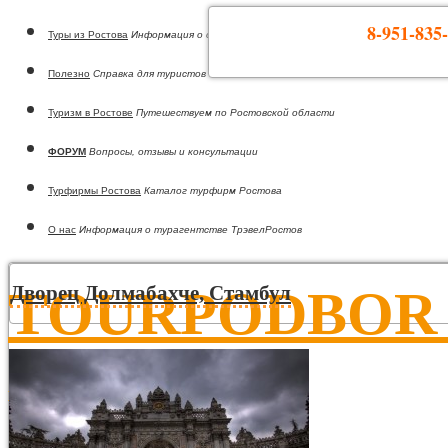
8-951-835-
Туры из Ростова
Информация о странах
Полезно
Справка для туристов
Туризм в Ростове
Путешествуем по Ростовской области
ФОРУМ
Вопросы, отзывы и консультации
Турфирмы Ростова
Каталог турфирм Ростова
О нас
Информация о турагентстве ТрэвелРостов
TOURPODBOR •
Дворец Долмабахче, Стамбул
Горящие туры из Ростова-на-Дону!