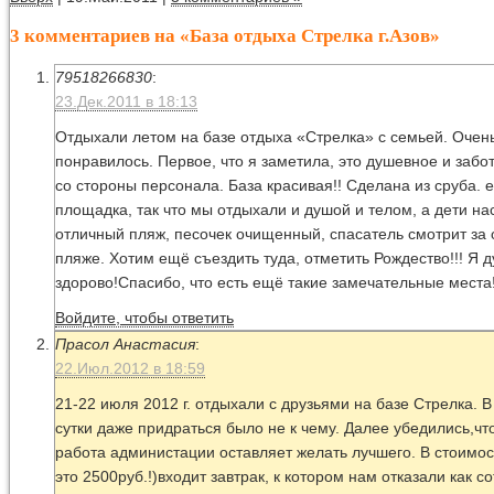
3 комментариев на «База отдыха Стрелка г.Азов»
79518266830
:
23.Дек.2011 в 18:13
Отдыхали летом на базе отдыха «Стрелка» с семьей. Очен
понравилось. Первое, что я заметила, это душевное и заб
со стороны персонала. База красивая!! Сделана из сруба. е
площадка, так что мы отдыхали и душой и телом, а дети на
отличный пляж, песочек очищенный, спасатель смотрит за 
пляже. Хотим ещё съездить туда, отметить Рождество!!! Я 
здорово!Спасибо, что есть ещё такие замечательные места!
Войдите, чтобы ответить
Прасол Анастасия
:
22.Июл.2012 в 18:59
21-22 июля 2012 г. отдыхали с друзьями на базе Стрелка. 
сутки даже придраться было не к чему. Далее убедились,чт
работа администации оставляет желать лучшего. В стоимос
это 2500руб.!)входит завтрак, к котором нам отказали как с