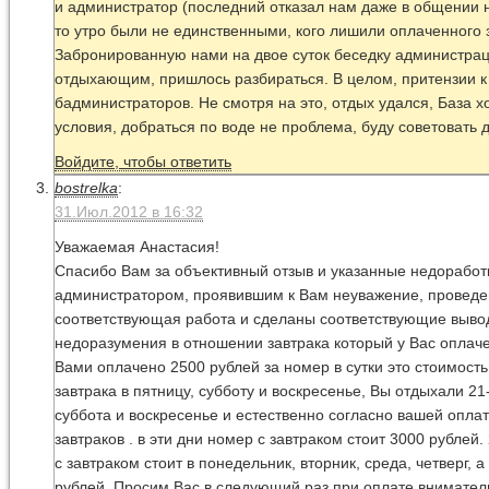
и администратор (последний отказал нам даже в общении н
то утро были не единственными, кого лишили оплаченного 
Забронированную нами на двое суток беседку администра
отдыхающим, пришлось разбираться. В целом, притензии к
бадминистраторов. Не смотря на это, отдых удался, База х
условия, добраться по воде не проблема, буду советовать 
Войдите, чтобы ответить
bostrelka
:
31.Июл.2012 в 16:32
Уважаемая Анастасия!
Спасибо Вам за объективный отзыв и указанные недоработ
администратором, проявившим к Вам неуважение, проведе
соответствующая работа и сделаны соответствующие выво
недоразумения в отношении завтрака который у Вас оплач
Вами оплачено 2500 рублей за номер в сутки это стоимост
завтрака в пятницу, субботу и воскресенье, Вы отдыхали 2
суббота и воскресенье и естественно согласно вашей опла
завтраков . в эти дни номер с завтраком стоит 3000 рублей
с завтраком стоит в понедельник, вторник, среда, четверг, а
рублей. Просим Вас в следующий раз при оплате вниматель