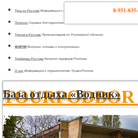
8-951-835-
Туры из Ростова
Информация о странах
Полезно
Справка для туристов
Туризм в Ростове
Путешествуем по Ростовской области
ФОРУМ
Вопросы, отзывы и консультации
Турфирмы Ростова
Каталог турфирм Ростова
О нас
Информация о турагентстве ТрэвелРостов
TOURPODBOR •
База отдыха «Водник»
Горящие туры из Ростова-на-Дону!