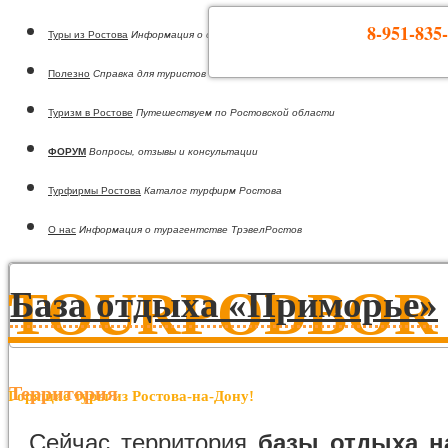
8-951-835-
Туры из Ростова
Информация о странах
Полезно
Справка для туристов
Туризм в Ростове
Путешествуем по Ростовской области
ФОРУМ
Вопросы, отзывы и консультации
Турфирмы Ростова
Каталог турфирм Ростова
О нас
Информация о турагентстве ТрэвелРостов
TOURPODBOR •
База отдыха «Приморье»
Территория
Горящие туры из Ростова-на-Дону!
Сейчас территория
базы отдыха н