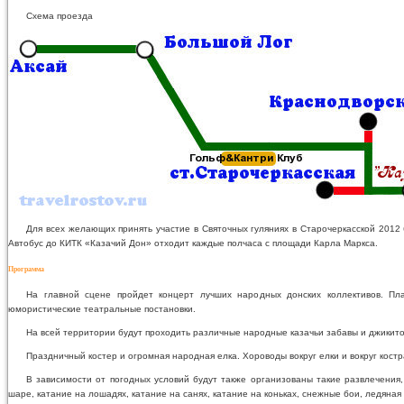
Схема проезда
Для всех желающих принять участие в Святочных гуляниях в Старочеркасской 2012 
Автобус до КИТК «Казачий Дон» отходит каждые полчаса с площади Карла Маркса.
Программа
На главной сцене пройдет концерт лучших народных донских коллективов. Пл
юмористические театральные постановки.
На всей территории будут проходить различные народные казачьи забавы и джикито
Праздничный костер и огромная народная елка. Хороводы вокруг елки и вокруг костр
В зависимости от погодных условий будут также организованы такие развлечения,
шаре, катание на лошадях, катание на санях, катание на коньках, снежные бои, ледяная 