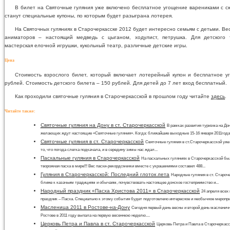
В билет на Святочные гуляния уже включено бесплатное угощение варениками с 
станут специальные купоны, по которым будет разыграна лотерея.
На Святочных гуляниях в Старочеркасске 2012 будет интересно семьям с детьми. Ве
аниматоров – настоящий медведь с цыганом, ходулист, петрушка. Для детского 
мастерская елочной игрушки, кукольный театр, различные детские игры.
Цена
Стоимость взрослого билет, который включает лотерейный купон и бесплатное 
рублей. Стоимость детского билета – 150 рублей. Для детей до 7 лет вход бесплатный.
Как проходили святочные гуляния в Старочеркасской в прошлом году читайте
здесь
.
Читайте также:
Святочные гуляния на Дону в ст. Старочеркасской
В рамках развития туризма на Дон
желающих ждут настоящие «Святочные гуляния». Когда: ближайшие выходные 15-16 января 2011года.
Святочные гуляния в ст. Старочеркасской
Святочные гуляния в ст.Старочеркасской уже
то, что погода слегка подкачала, и в середину зимы нас ждал...
Пасхальные гуляния в Старочеркасской
На пасхальных гуляниях в Старочеркасской б
творожная пасха в мире!!! Вес пасхи-рекордсменки вместе с украшениями составил 488...
Гуляния в Старочеркасской: Последний глоток лета
Народные гуляния в ст. Староче
ближе к казачьим традициям и обычаям, почувствовать настоящее донское гостеприимство и...
Народный праздник «Пасха Христова 2011» в Старочеркасской
24 апреля всех
праздник – Пасха. Специально к этому события будет подготовлено интересное и необычное мероприя
Масленица 2011 в Ростове-на-Дону
Сегодня первый день весны и второй день масленич
Ростове в 2011 году выпала на первую весеннюю неделю....
Церковь Петра и Павла в ст. Старочеркасской
Церковь Петра и Павла в Старочеркасс