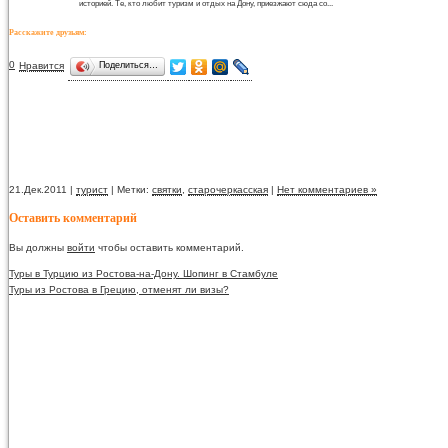
историей. Те, кто любит туризм и отдых на Дону, приезжают сюда со...
Расскажите друзьям:
0
Нравится
Поделиться…
21.Дек.2011 |
турист
| Метки:
святки
,
старочеркасская
|
Нет комментариев »
Оставить комментарий
Вы должны
войти
чтобы оставить комментарий.
Туры в Турцию из Ростова-на-Дону. Шопинг в Стамбуле
Туры из Ростова в Грецию, отменят ли визы?