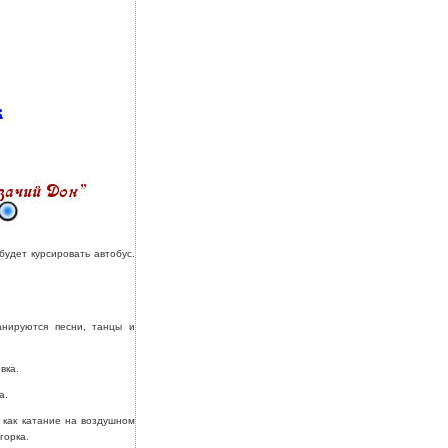
будет курсировать автобус.
анируются песни, танцы и
вка.
а.
 как катание на воздушном
горка.