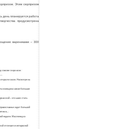
сюрпризом. Этим сюрпризом
сь день планируется работа
творчества предусмотрена
угощение варениками – 300
у совсем скоро всех
...
 открыли сезон. Несмотря на
ыла освящена самая большая
ркасской – это шанс стать
 православных ждет большой
тие в...
ной недели. Масленица в
кой отличается интересной