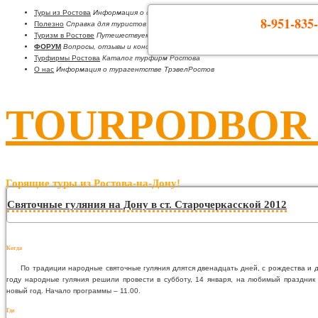
Туры из Ростова
Информация о странах
8-951-835-
Полезно
Справка для туристов
Туризм в Ростове
Путешествуем по Ростовской области
ФОРУМ
Вопросы, отзывы и консультации
Турфирмы Ростова
Каталог турфирм Ростова
О нас
Информация о турагентстве ТрэвелРостов
TOURPODBOR •
Горящие туры из Ростова-на-Дону!
Святочные гуляния на Дону в ст. Старочеркасской 2012
Когда
По традиции народные святочные гуляния длятся двенадцать дней, с рождества и 
году народные гуляния решили провести в субботу, 14 января, на любимый праздник
новый год. Начало программы – 11.00.
Где