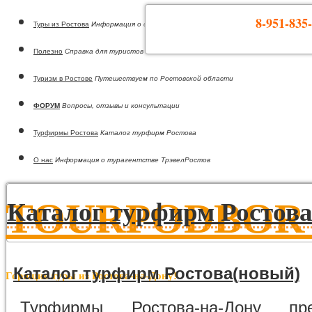
8-951-835-
Туры из Ростова
Информация о странах
Полезно
Справка для туристов
Туризм в Ростове
Путешествуем по Ростовской области
ФОРУМ
Вопросы, отзывы и консультации
Турфирмы Ростова
Каталог турфирм Ростова
О нас
Информация о турагентстве ТрэвелРостов
TOURPODBOR •
Каталог турфирм Ростов
Каталог турфирм Ростова(новый)
Горящие туры из Ростова-на-Дону!
Турфирмы Ростова-на-Дону пре