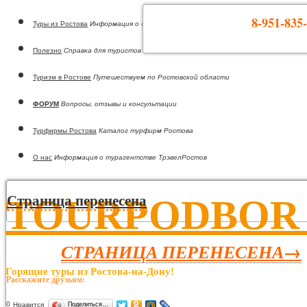
8-951-835-
Туры из Ростова
Информация о странах
Полезно
Справка для туристов
Туризм в Ростове
Путешествуем по Ростовской области
ФОРУМ
Вопросы, отзывы и консультации
Турфирмы Ростова
Каталог турфирм Ростова
О нас
Информация о турагентстве ТрэвелРостов
TOURPODBOR •
Страница перенесена
СТРАНИЦА ПЕРЕНЕСЕНА→
Горящие туры из Ростова-на-Дону!
Расскажите друзьям:
0
Нравится
Поделиться…