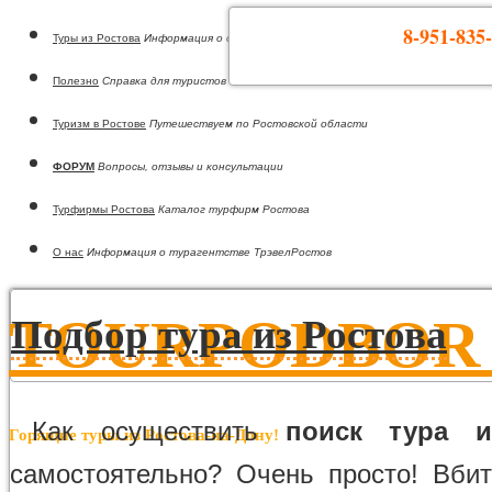
8-951-835-
Туры из Ростова
Информация о странах
Полезно
Справка для туристов
Туризм в Ростове
Путешествуем по Ростовской области
ФОРУМ
Вопросы, отзывы и консультации
Турфирмы Ростова
Каталог турфирм Ростова
О нас
Информация о турагентстве ТрэвелРостов
TOURPODBOR •
Подбор тура из Ростова
Как осуществить
поиск тура и
Горящие туры из Ростова-на-Дону!
самостоятельно? Очень просто! Вби