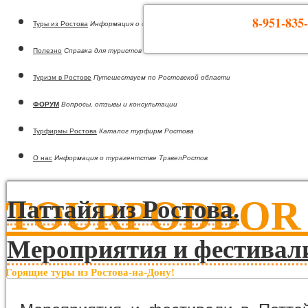
8-951-835-
Туры из Ростова
Информация о странах
Полезно
Справка для туристов
Туризм в Ростове
Путешествуем по Ростовской области
ФОРУМ
Вопросы, отзывы и консультации
Турфирмы Ростова
Каталог турфирм Ростова
О нас
Информация о турагентстве ТрэвелРостов
TOURPODBOR •
Паттайя из Ростова.
Мероприятия и фестивал
Горящие туры из Ростова-на-Дону!