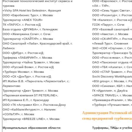
Ростовский технологический институт сервиса и
ООО «Евролюкс», г. Ростов
туризма
«ЛА – ТУР»,
«Vichy SPA Hotel les Gelestins», Франция
ООО «Семь Чудес Света», г
ООО «Евробизнес Турс», г. Москва
ООО «Росинтур», г. Ростов
Туроператор «ANEX TOUR»
ТФ «Калипсо», г. Ростов н/
ТК «ПАРУС», г. Ростов н/Д
ГСОК «Парус», г. Сочи
База отдыха «ДРУЖБА», г. Геленджик
ЛПУ «Базовый санаторий «В
ООО «Жемчужина Сочи», г. Сочи
ООО «Ависта», г. Москва
Туроператор «СКАЙТУР», г. Москва
ООО «СК-ИНТУР», г. Ростов
ОАО Санаторий «Лаба», Краснодарский край, г.
«Лемай Турс», Словения
Лабинск
ЗАО «СОК «Спутник», г. Со
ООО «ДМТур», г. Ростов н/Д
Туроператор «Трансаэро Тур
Турфирма «ЛАБИРИНТ», г. Москва
ООО «Росс-и-янка», г. Рост
Туроператор «Чайна Трэвел», г. Москва
ОАО «Пансионат отдыха «К
ООО «Русский Вояж», г. Ростов н/Д
ООО «ТБК «Аэлита», г. Со
«Турбюро Москва», г. Москва
ООО «СТАР Травел», г. Рос
ООО «СК «ДонТур», г. Ростов н/Д
Sochi Discovery WorldAquari
ИП Жабин В.В. «Парк-отель «ЛермонтовЪ», с.
«BSI group», г. Москва, г. Р
Лермонтово
ООО «Синема», КБР, г. Нал
Туроператор «Джет Тревел», г. Москва
ГК «Идиллия», п. Джубга
«Паромная компания ST PETERLINE»,
«SPACE TRAVEL», г. Москв
ИП Кузовкина Е.П., г. Краснодар
«Примавера-Италия», г. Мо
ООО «ТК «Астравел Юг», г. Ростов-на-Дону
«Турбюро «Путешествия», г
ОАО «Каббалк-Интурист», г. Нальчик
Администрация Ростовской об
«СОЛЬТУР», г. Москва
стенд предприятий турбизнеса
Туроператор «BREEZE LINE», г. Москва
Муниципальные образования области:
Турфирмы, ТИЦы и учебн