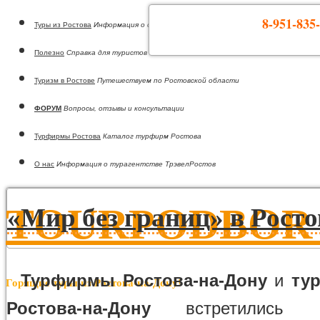
8-951-835-
Туры из Ростова
Информация о странах
Полезно
Справка для туристов
Туризм в Ростове
Путешествуем по Ростовской области
ФОРУМ
Вопросы, отзывы и консультации
Турфирмы Ростова
Каталог турфирм Ростова
О нас
Информация о турагентстве ТрэвелРостов
TOURPODBOR •
«Мир без границ» в Росто
Турфирмы Ростова-на-Дону
и
ту
Горящие туры из Ростова-на-Дону!
Ростова-на-Дону
встретились 