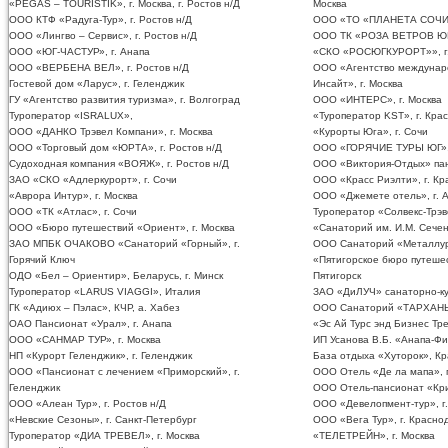
«PEGAS – ТOURISTIK», г. Москва, г. Ростов н/Д
Москва
ООО КТФ «Радуга-Тур», г. Ростов н/Д
ООО «ТО «ПЛАНЕТА СОЧИ»,
ООО «Лингво – Сервис», г. Ростов н/Д
ООО ТК «РОЗА ВЕТРОВ ЮГ»,
ООО «ЮГ-ЧАСТУР», г. Анапа
«СКО «РОСЮГКУРОРТ»», г.
ООО «ВЕРБЕНА ВЕЛ», г. Ростов н/Д
ООО «Агентство междунар
Гостевой дом «Ларус», г. Геленджик
Инсайт», г. Москва
ГУ «Агентство развития туризма», г. Волгоград
ООО «ИНТЕРС», г. Москва
Туроператор «ISRALUX»,
«Туроператор KST», г. Кра
ООО «ДАНКО Трэвел Компани», г. Москва
«Курорты Юга», г. Сочи
ООО «Торговый дом «ЮРТА», г. Ростов н/Д
ООО «ГОРЯЧИЕ ТУРЫ ЮГ», г
Судоходная компания «ВОЯЖ», г. Ростов н/Д
ООО «Виктория-Отдых» пан
ЗАО «СКО «Адлеркурорт», г. Сочи
ООО «Красс Риэлти», г. К
«Аврора Интур», г. Москва
ООО «Джемете отель», г. 
ООО «ТК «Атлас», г. Сочи
Туроператор «Солвекс-Трэве
ООО «Бюро путешествий «Ориент», г. Москва
«Санаторий им. И.М. Сечено
ЗАО МПБК ОЧАКОВО «Санаторий «Горный», г.
ООО Санаторий «Металлург
Горячий Ключ
«Пятигорское бюро путешест
ОДО «Бел – Ориентир», Беларусь, г. Минск
Пятигорск
Туроператор «LARUS VIAGGI», Италия
ЗАО «ДиЛУЧ» санаторно-ку
ГК «Адиюх – Пэлас», КЧР, а. Хабез
ООО Санаторий «ТАРХАНЫ»
ОАО Пансионат «Урал», г. Анапа
«Эс Ай Турс энд Бизнес Тр
ООО «САНМАР ТУР», г. Москва
ИП Усанова В.Б. «Анапа-Фи
НП «Курорт Геленджик», г. Геленджик
База отдыха «Хуторок», Кр
ООО «Пансионат с лечением «Приморский», г.
ООО Отель «Де ла мапа», г
Геленджик
ООО Отель-пансионат «Крис
ООО «Алеан Тур», г. Ростов н/Д
ООО «Девелопмент-тур», г
«Невские Сезоны», г. Санкт-Петербург
ООО «Вега Тур», г. Красно
Туроператор «ДИА ТРЕВЕЛ», г. Москва
«ТЕЛЕТРЕЙН», г. Москва