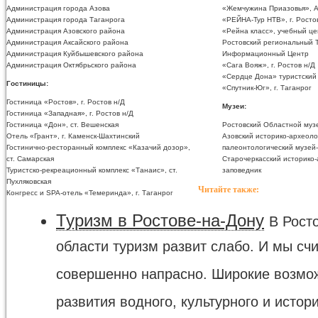
Администрация города Азова
«Жемчужина Приазовья», А
Администрация города Таганрога
«РЕЙНА-Тур НТВ», г. Росто
Администрация Азовского района
«Рейна класс», учебный цен
Администрация Аксайского района
Ростовский региональный 
Администрация Куйбышевского района
Информационный Центр
Администрация Октябрьского района
«Сага Вояж», г. Ростов н/Д
«Сердце Дона» туристски
Гостиницы:
«Спутник-Юг», г. Таганрог
Гостиница «Ростов», г. Ростов н/Д
Музеи:
Гостиница «Западная», г. Ростов н/Д
Гостиница «Дон», ст. Вешенская
Ростовский Областной муз
Отель «Грант», г. Каменск-Шахтинский
Азовский историко-археоло
Гостинично-ресторанный комплекс «Казачий дозор»,
палеонтологический музей
ст. Самарская
Старочеркасский историко-
Туристско-рекреационный комплекс «Танаис», ст.
заповедник
Пухляковская
Читайте также:
Конгресс и SPA-отель «Темеринда», г. Таганрог
Туризм в Ростове-на-Дону
В Рост
области туризм развит слабо. И мы счи
совершенно напрасно. Широкие возмо
развития водного, культурного и истори