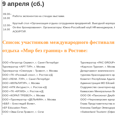
9 апреля (сб.)
09.00–
Работа экспонентов на стендах выставки.
16.00
Круглый стол «Организация отдыха сотрудников предприятий. Выездной корпор
12.00–
On-line бронирование». Организаторы: Южно-Российский клуб HR-менеджеров, 
14.00
АСКУРТУР.
Список участников международного фестиваля
отдыха «Мир без границ» в Ростове:
ООО «Петротур Сервис», г. Санкт-Петербург
Туроператор «PAC GROUP»,
Туроператор «АРТ ТУР», г. Москва
«Карлсон Туризм», г. Москв
Туроператор «Спектрум – Трэвел», г. Москва
Департамент комплексного 
ООО «ТК «Розовый слон», г. Ростов н/Д
туризма Краснодарского кр
ЗАО «ЛЕНА -ТУР», г. Санкт-Петербург
Комитет Республики Адыгея
ООО «МУЛЬТИТУР», г. Москва
Администрация МО Ейский
ОАО «НТК Интурист», г. Ростов н/Д
Содружество санаторно-ку
ООО «ТК «КРУИЗ», г. Ростов н/Д
Кавказских Минеральных Во
ООО «КОРАЛ ТРЕВЕЛ», г. Москва
ООО ОК «Пансионат Джубга
ООО «Туроператор «ДЕЛЬФИН», г. Москва
ООО «Черноморские курорт
«БВЛ – Блестящий Вояж»,
Глава Представительства в
«EF Education First»,
Клиника Гамбург-Эппендор
ООО «Экка-Сочи-Трэвел», г. Сочи
«Switzerland Tourism» (Офи