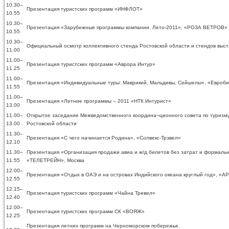
10.30–
Презентация туристских программ «ИНФЛОТ»
10.55
10.30–
Презентация «Зарубежные программы компании. Лето-2011», «РОЗА ВЕТРОВ»
10.55
10.30–
Официальный осмотр коллективного стенда Ростовской области и стендов выст
11.00
11.00–
Презентация туристских программ «Аврора Интур»
11.25
11.00–
Презентация «Индивидуальные туры: Маврикий, Мальдивы, Сейшелы», «Евроби
11.55
11.00–
Презентация «Летние программы – 2011 «НТК Интурист»
13.00
11.00–
Открытое заседание Межведомственного координа¬ционного совета по туризм
13.00
Ростовской области
11.30–
Презентация «С чего начинается Родина», «Солвекс-Трэвел»
12.10
11.30–
Презентация «Организация продажи авиа и ж/д билетов без затрат и формаль
11.55
«ТЕЛЕТРЕЙН», Москва
12.00–
Презентация «Отдых в ОАЭ и на островах Индийского океана круглый год», «А
12.55
12.15–
Презентация туристских программ «Чайна Тревел»
12.40
12.00–
Презентация туристских программ СК «ВОЯЖ»
12.25
Презентация летних программ на Черноморском побережье.