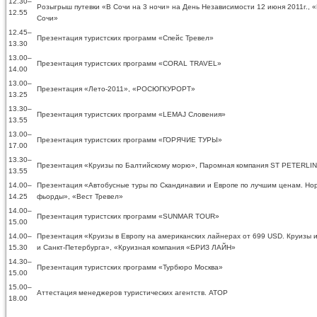
12.30–
Розыгрыш путевки «В Сочи на 3 ночи» на День Независимости 12 июня 2011г., 
12.55
Сочи»
12.45–
Презентация туристских программ «Спейс Тревел»
13.30
13.00–
Презентация туристских программ «CORAL TRAVEL»
14.00
13.00–
Презентация «Лето-2011», «РОСЮГКУРОРТ»
13.25
13.30–
Презентация туристских программ «LEMAJ Словения»
13.55
13.00–
Презентация туристских программ «ГОРЯЧИЕ ТУРЫ»
17.00
13.30–
Презентация «Круизы по Балтийскому морю», Паромная компания ST PETERLI
13.55
14.00–
Презентация «Автобусные туры по Скандинавии и Европе по лучшим ценам. Но
14.25
фьорды», «Вест Тревел»
14.00–
Презентация туристских программ «SUNMAR TOUR»
15.00
14.00–
Презентация «Круизы в Европу на американских лайнерах от 699 USD. Круизы 
15.30
и Санкт-Петербурга», «Круизная компания «БРИЗ ЛАЙН»
14.30–
Презентация туристских программ «Турбюро Москва»
15.00
15.00–
Аттестация менеджеров туристических агентств. АТОР
18.00