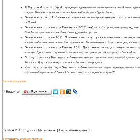
В Турцию без визы! Ура!
В преддверии туристического сезона президент нашей страны сдел
подарок. Во время официального визита Дмитрия Медведева в Турцию было,...
Безвизовое лето Албании
Албания ввела безвизовый режим на период с 30 мая до 31 октяб
на 90 дней....
Безвизовые страны для России на 2012 год(список)
Cтраны, в которые граждане Ро
Если Вы настроены на выгодный и при этом удачный отпуск, то...
Безвизовые страны 2011. Правила въезда в страну
Безвизиовые страны 2011 позв
места и свободно путешествовать без получения виз. Больше не нужно собирать пакет документов, от
Безвизовые страны для России 2011. Дополнительные условия
Безвизовые стр
известны. Однако, не все страны из этого списка готовы принять российских туристов без проблем....
Горящие туры из Ростова-на-Дону
Горящие туры – это всегда очень лакомый кусочек! Це
Ростова-на-Дону часто даже дешевле, чем себестоимость продукта....
Как открыть турфирму в Ростове-на-Дону
Возможно вы не раз задавались подобным воп
собственный туристический бизнес? Сколько это стоит и что для этого нужно?"...
Расскажите друзьям:
0
Нравится
Поделиться…
07.Июн.2010 |
турист
| Метки:
визы
|
Нет комментариев »
Оставить комментарий