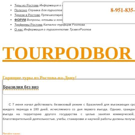
Туры из Ростова
Информация о странах
8-951-835-
Полезно
Справка для туристов
Туризм в Ростове
Путешествуем по Ростовской области
ФОРУМ
Вопросы, отзывы и консультации
Турфирмы Ростова
Каталог турфирм Ростова
О нас
Информация о турагентстве ТрэвелРостов
TOURPODBOR •
Горящие туры из Ростова-на-Дону!
Бразилия без виз
С 7 июня начал действовать безвизовый режим с Бразилией для въезжающих сро
каждого периода в 180 дней, исчисляемого со дня первого въезда. Однако, гражда
въезда на территорию другого государства с целью занятия коммерческой, 
благотворительной деятельностью, учебы, стажировки и научной работы должны получа
Читайте также: