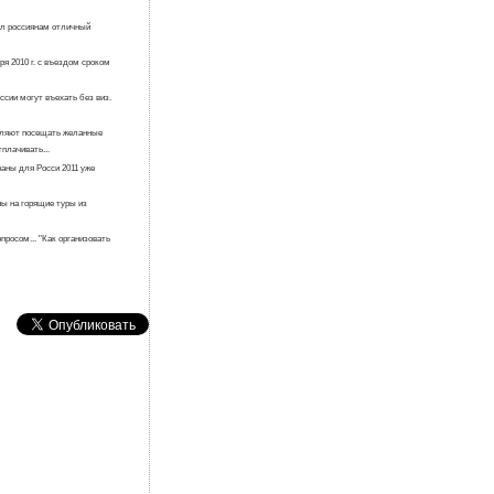
ал россиянам отличный
ря 2010 г. с въездом сроком
ссии могут въехать без виз.
оляют посещать желанные
плачивать...
аны для Росси 2011 уже
ны на горящие туры из
росом... "Как организовать