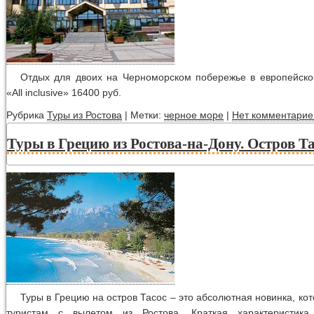
Отдых для двоих на Черноморском побережье в европейско
«All inclusive» 16400 руб.
Рубрика
Туры из Ростова
| Метки:
черное море
|
Нет комментарие
Туры в Грецию из Ростова-на-Дону. Остров Т
Туры в Грецию на остров Тасос – это абсолютная новинка, ко
туристам с вылетом из Ростова. Краткая характеристика