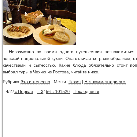
Невозможно во время одного путешествия познакомиться
чешской национальной кухни. Она отличается разнообразием, 
качествами и сытностью. Какие блюда обязательно стоит поп
выбрал туры в Чехию из Ростова, читайте ниже.
Рубрика
Это интересно
| Метки:
Чехия
|
Нет комментариев »
4/27
« Первая
...
←
3
4
5
6
→
10
15
20
...
Последняя »