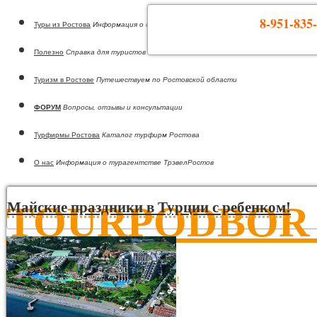
8-951-835-
Туры из Ростова
Информация о странах
Полезно
Справка для туристов
Туризм в Ростове
Путешествуем по Ростовской области
ФОРУМ
Вопросы, отзывы и консультации
Турфирмы Ростова
Каталог турфирм Ростова
О нас
Информация о турагентстве ТрэвелРостов
TOURPODBOR •
Майские праздники в Турции с ребенком!
Горящие туры из Ростова-на-Дону!